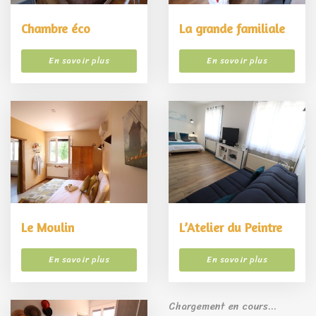
Chambre éco
La grande familiale
En savoir plus
En savoir plus
Le Moulin
L’Atelier du Peintre
En savoir plus
En savoir plus
Chargement en cours...