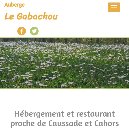
Auberge
Toggle
Le Gabachou
navigat
Hébergement et restaurant
proche de Caussade et Cahors