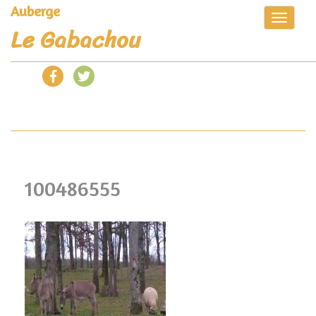
Auberge
Toggle
Le Gabachou
navigat
100486555