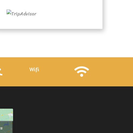
Wifi
es